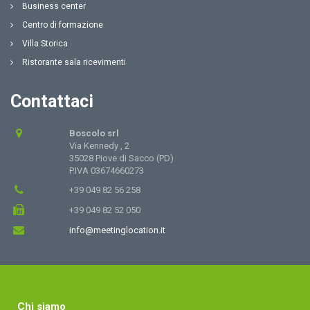
Business center
Centro di formazione
Villa Storica
Ristorante sala ricevimenti
Contattaci
Boscolo srl
Via Kennedy , 2
35028 Piove di Sacco (PD)
P.IVA 03674660273
+39 049 82 56 258
+39 049 82 52 050
info@meetinglocation.it
Chi siamo