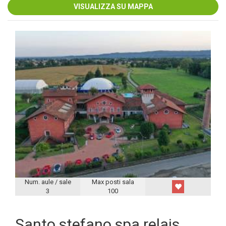
VISUALIZZA SU MAPPA
Num. aule / sale
Max posti sala
3
100
Santo stefano spa relais