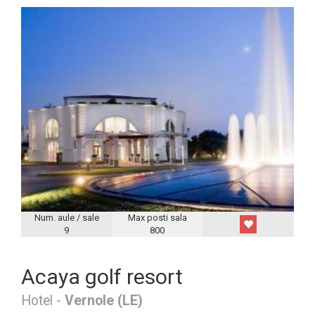
Num. aule / sale
Max posti sala
9
800
Acaya golf resort
Hotel -
Vernole (LE)