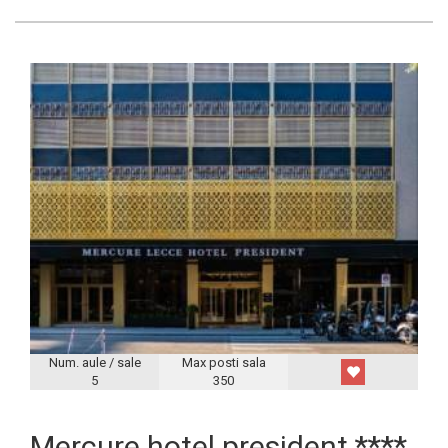
Num. aule / sale
Max posti sala
5
350
Mercure hotel president ****