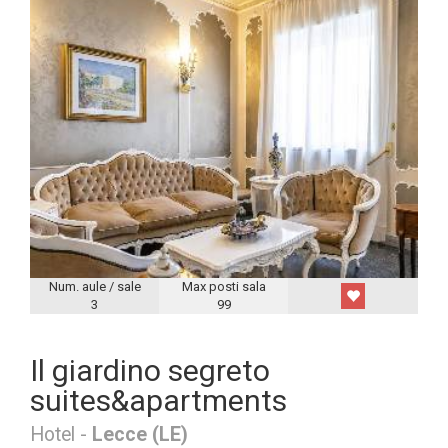
Num. aule / sale
Max posti sala
3
99
Il giardino segreto
suites&apartments
Hotel -
Lecce (LE)