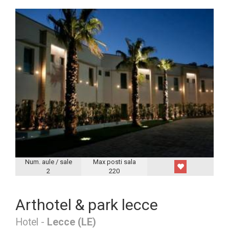
Num. aule / sale
Max posti sala
2
220
Arthotel & park lecce
Hotel -
Lecce (LE)