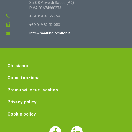
35028 Piove di Sacco (PD)
P.IVA 03674660273
+39 049 82 56 258
+39 049 82 52 050
info@meetinglocation.it
Chi siamo
Come funziona
Promuovi le tue location
Privacy policy
Cookie policy