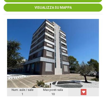
VISUALIZZA SU MAPPA
Num. aule / sale
Max posti sala
1
10