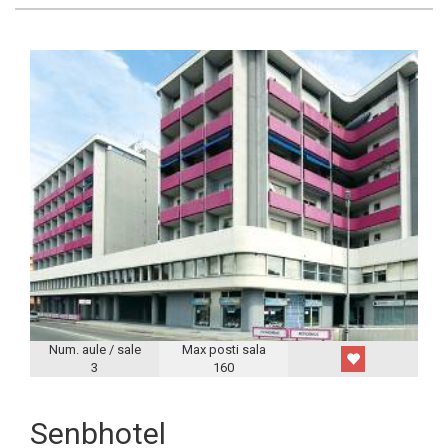
Num. aule / sale
Max posti sala
3
160
Senbhotel