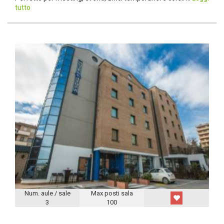
tutto
Num. aule / sale
Max posti sala
3
100