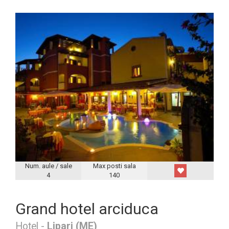
Num. aule / sale
Max posti sala
4
140
Grand hotel arciduca
Hotel -
Lipari (ME)