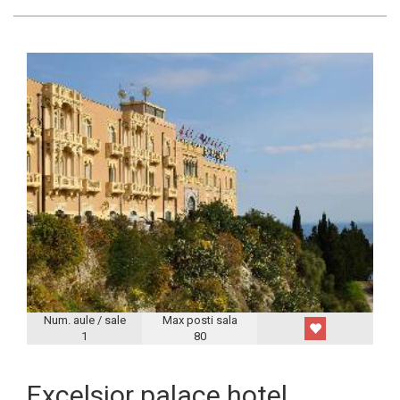
Num. aule / sale
Max posti sala
1
80
Excelsior palace hotel