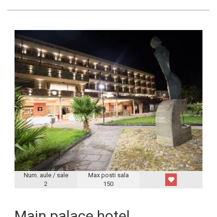
Num. aule / sale
Max posti sala
2
150
Main palace hotel