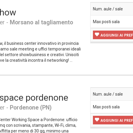
Num. aule / sale
show
er -
Morsano al tagliamento
Max posti sala
AGGIUNGI AI PREF
 il business center innovativo in provincia
iamo sale meeting e uffici temporanei ideali
del settore showbusiness e creativi. Unisciti
e la creatività incontra il networking! ...
Num. aule / sale
 space pordenone
er -
Pordenone (PN)
Max posti sala
 Center Working Space a Pordenone: ufficio
AGGIUNGI AI PREF
q con scrivania, stampante, Wi-Fi, clima,
fitta per meno di 30 gg, minimo una