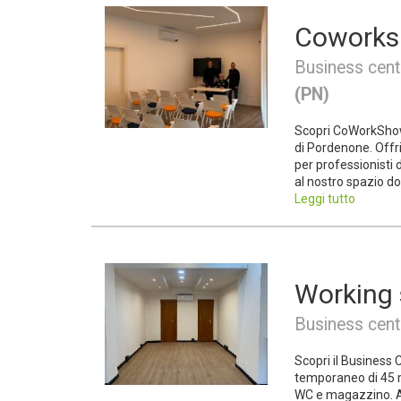
Cowork
Business cent
(PN)
Scopri CoWorkShow,
di Pordenone. Offr
per professionisti 
al nostro spazio dov
Leggi tutto
Working
Business cent
Scopri il Business
temporaneo di 45 m
WC e magazzino. Af