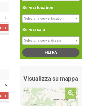
Servizi location
1
3
Seleziona servizi location
ERITI
Servizi sala
Seleziona servizi di sala
FILTRA
1
Visualizza su mappa
6
ERITI