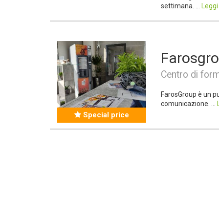
settimana. ...
Leggi
Farosgr
Centro di for
FarosGroup è un pu
comunicazione. ...
Special price