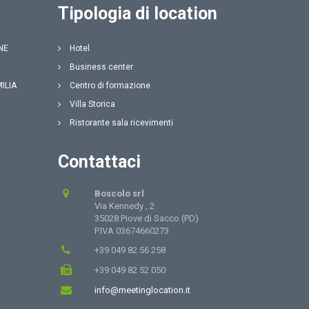
Tipologia di location
NE
Hotel
Business center
MILIA
Centro di formazione
Villa Storica
Ristorante sala ricevimenti
Contattaci
Boscolo srl
Via Kennedy , 2
35028 Piove di Sacco (PD)
P.IVA 03674660273
+39 049 82 56 258
+39 049 82 52 050
info@meetinglocation.it