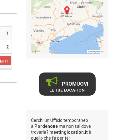
1
2
ERITI
PROMUOVI
LE TUE LOCATION
Cerchi un Ufficio temporaneo
a
Pordenone
ma non sai dove
trovarla?
meetinglocation.it
è
quello che fa per te!