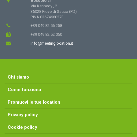
Boscolo srl
Via Kennedy , 2
35028 Piove di Sacco (PD)
P.IVA 03674660273
+39 049 82 56 258
+39 049 82 52 050
info@meetinglocation.it
Chi siamo
Come funziona
Promuovi le tue location
Privacy policy
Cookie policy