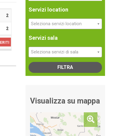
Servizi location
2
Seleziona servizi location
2
Servizi sala
ERITI
Seleziona servizi di sala
FILTRA
Visualizza su mappa