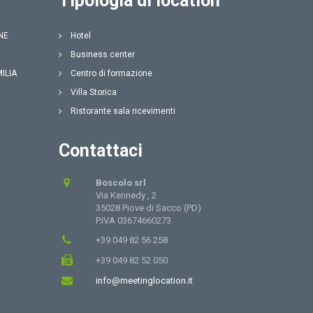
Tipologia di location
NE
Hotel
Business center
MILIA
Centro di formazione
Villa Storica
Ristorante sala ricevimenti
Contattaci
Boscolo srl
Via Kennedy , 2
35028 Piove di Sacco (PD)
P.IVA 03674660273
+39 049 82 56 258
+39 049 82 52 050
info@meetinglocation.it