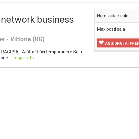
Num. aule / sale
network business
Max posti sala
er -
Vittoria (RG)
AGGIUNGI AI PREF
AGUSA - Affitto Uffici temporanei e Sala
one ...
Leggi tutto