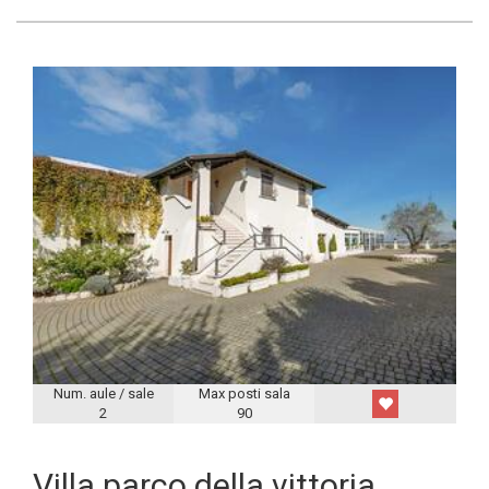
Num. aule / sale
Max posti sala
2
90
Villa parco della vittoria