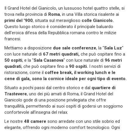
Il Grand Hotel del Gianicolo, un lussuoso hotel quattro stelle, si
trova nella provincia di
Roma
, in una Villa storica risalente ai
primi del '900
, situata sul meraviglioso
colle Gianicolo.
Questo luogo storico è considerato il principale baluardo
dell'eroica difesa della Repubblica romana contro le milizie
francesi.
Mettiamo a disposizione
due sale conferenze
, la "
Sala Luz
"
con luce naturale di
67 metri quadrati,
che può ospitare fino a
50 ospiti
, e la "
Sala Casanova
" con luce naturale di
96 metri
quadrati
, che può ospitare fino a
90 ospiti.
I nostri servizi di
ristorazione, come il
coffee break, il working lunch e le
cene di gala, sono la cornice ideale per ogni tipo di evento.
Situato a pochi passi dal centro storico e dal
quartiere di
Trastevere
, uno dei più amati di Roma, il Grand Hotel del
Gianicolo gode di una posizione privilegiata che offre
tranquillità, permettendo ai suoi ospiti di godersi un soggiorno
confortevole all'insegna del relax.
Le nostre
48 camere
sono arredate con uno stile sobrio ed
elegante, offrendo ogni moderno comfort tecnologico. Ogni