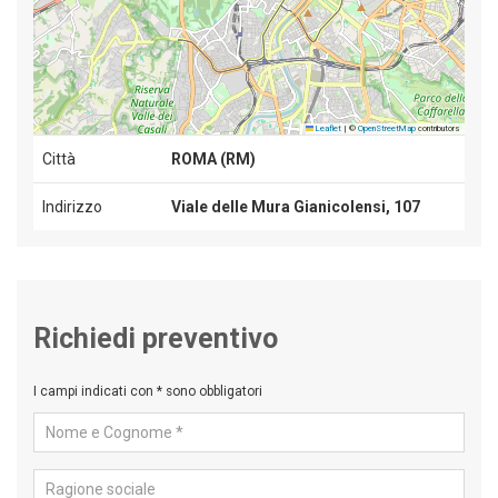
Leaflet
|
©
OpenStreetMap
contributors
Città
ROMA
(
RM
)
Indirizzo
Viale delle Mura Gianicolensi, 107
Richiedi preventivo
I campi indicati con * sono obbligatori