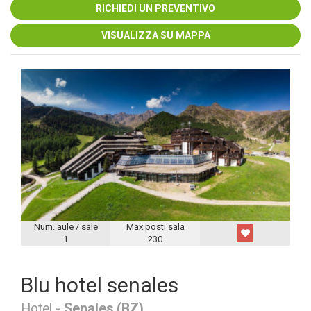
RICHIEDI UN PREVENTIVO
VISUALIZZA SU MAPPA
Num. aule / sale
Max posti sala
1
230
Blu hotel senales
Hotel -
Senales (BZ)