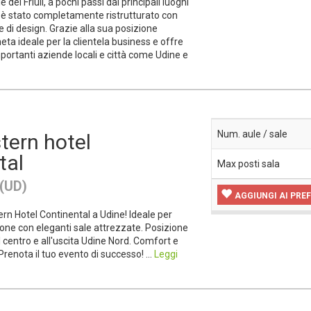
 del Friuli, a pochi passi dai principali luoghi
el è stato completamente ristrutturato con
 di design. Grazie alla sua posizione
eta ideale per la clientela business e offre
portanti aziende locali e città come Udine e
Num. aule / sale
tern hotel
tal
Max posti sala
 (UD)
AGGIUNGI AI PREF
ern Hotel Continental a Udine! Ideale per
ne con eleganti sale attrezzate. Posizione
al centro e all'uscita Udine Nord. Comfort e
Prenota il tuo evento di successo! ...
Leggi