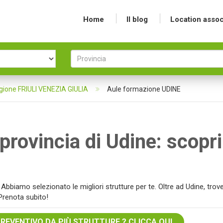
Home
Il blog
Location assoc
gione FRIULI VENEZIA GIULIA
Aule formazione UDINE
provincia di Udine: scopri
bbiamo selezionato le migliori strutture per te. Oltre ad Udine, trove
 Prenota subito!
PREVENTIVO DA PIÙ STRUTTURE ? CLICCA QUI