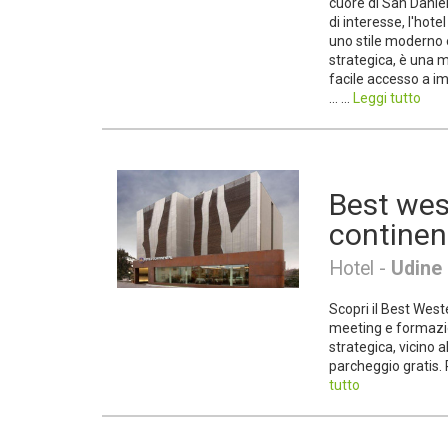
cuore di San Daniele
di interesse, l'hot
uno stile moderno e
strategica, è una m
facile accesso a im
... ...
Leggi tutto
Best wes
continen
Hotel -
Udine
Scopri il Best West
meeting e formazio
strategica, vicino 
parcheggio gratis. 
tutto