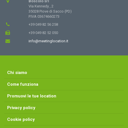
Boscolo srl
Via Kennedy , 2
35028 Piove di Sacco (PD)
P.IVA 03674660273
+39 049 82 56 258
+39 049 82 52 050
info@meetinglocation.it
Chi siamo
Come funziona
Promuovi le tue location
Privacy policy
Cookie policy