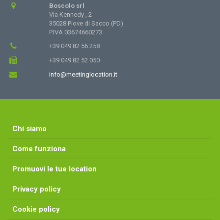
Boscolo srl
Via Kennedy , 2
35028 Piove di Sacco (PD)
P.IVA 03674660273
+39 049 82 56 258
+39 049 82 52 050
info@meetinglocation.it
Chi siamo
Come funziona
Promuovi le tue location
Privacy policy
Cookie policy